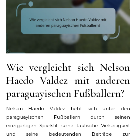
Wie vergleicht sich Nelson
Haedo Valdez mit anderen
paraguayischen Fußballern?
Nelson Haedo Valdez hebt sich unter den
paraguayischen Fußballern durch seinen
einzigartigen Spielstil, seine taktische Vielseitigkeit
und seine bedeutenden Beiträge zur