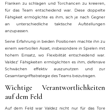
Flanken zu schlagen und Torchancen zu kreieren,
für das Team entscheidend war. Diese doppelte
Fähigkeit ermöglichte es ihm, sich je nach Gegner
an unterschiedliche taktische Aufstellungen
anzupassen.
Seine Erfahrung in beiden Positionen machte ihn zu
einem wertvollen Asset, insbesondere in Spielen mit
hohem Einsatz, wo Flexibilität entscheidend war.
Valdez’ Fähigkeiten ermöglichten es ihm, defensive
Schwächen effektiv auszunutzen und zur
Gesamtangriffsstrategie des Teams beizutragen.
Wichtige Verantwortlichkeiten
auf dem Feld
Auf dem Feld war Valdez nicht nur für das Tore