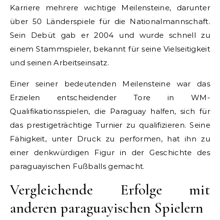
Karriere mehrere wichtige Meilensteine, darunter
über 50 Länderspiele für die Nationalmannschaft.
Sein Debüt gab er 2004 und wurde schnell zu
einem Stammspieler, bekannt für seine Vielseitigkeit
und seinen Arbeitseinsatz.
Einer seiner bedeutenden Meilensteine war das
Erzielen entscheidender Tore in WM-
Qualifikationsspielen, die Paraguay halfen, sich für
das prestigeträchtige Turnier zu qualifizieren. Seine
Fähigkeit, unter Druck zu performen, hat ihn zu
einer denkwürdigen Figur in der Geschichte des
paraguayischen Fußballs gemacht.
Vergleichende Erfolge mit
anderen paraguayischen Spielern