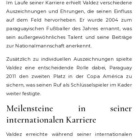
Im Laufe seiner Karriere erhielt Valdez verschiedene
Auszeichnungen und Ehrungen, die seinen Einfluss
auf dem Feld hervorheben. Er wurde 2004 zum
paraguayischen Fußballer des Jahres ernannt, was
sein außergewöhnliches Talent und seine Beiträge
zur Nationalmannschaft anerkennt.
Zusätzlich zu individuellen Auszeichnungen spielte
Valdez eine entscheidende Rolle dabei, Paraguay
2011 den zweiten Platz in der Copa América zu
sichern, was seinen Ruf als Schlüsselspieler im Kader
weiter festigte.
Meilensteine in seiner
internationalen Karriere
Valdez erreichte während seiner internationalen