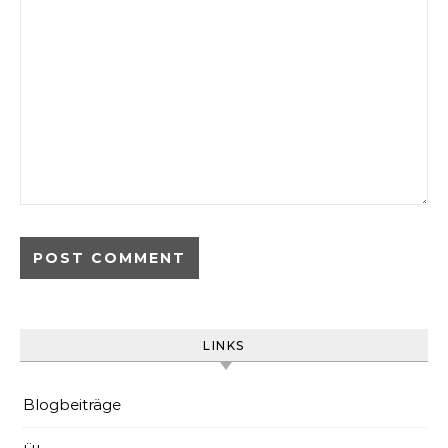
LINKS
Blogbeiträge