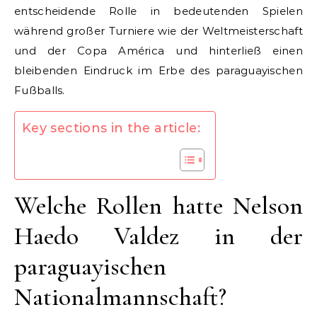
entscheidende Rolle in bedeutenden Spielen
während großer Turniere wie der Weltmeisterschaft
und der Copa América und hinterließ einen
bleibenden Eindruck im Erbe des paraguayischen
Fußballs.
Key sections in the article:
Welche Rollen hatte Nelson
Haedo Valdez in der
paraguayischen
Nationalmannschaft?