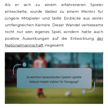
Als er sich zu einem erfahreneren Spieler
entwickelte, wurde Valdez zu einem Mentor für
jüngere Mitspieler und teilte Einblicke aus seiner
umfangreichen Karriere. Dieser Wandel verbesserte
nicht nur sein eigenes Spiel, sondern hatte auch
positive Auswirkungen auf die Entwicklung
der
Nationalmannschaft
insgesamt.