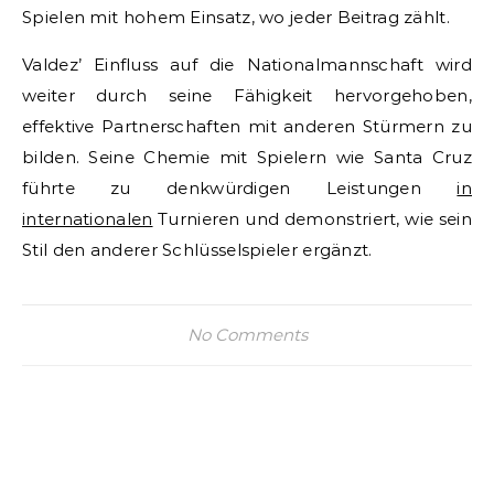
Spielen mit hohem Einsatz, wo jeder Beitrag zählt.
Valdez’ Einfluss auf die Nationalmannschaft wird
weiter durch seine Fähigkeit hervorgehoben,
effektive Partnerschaften mit anderen Stürmern zu
bilden. Seine Chemie mit Spielern wie Santa Cruz
führte zu denkwürdigen Leistungen
in
internationalen
Turnieren und demonstriert, wie sein
Stil den anderer Schlüsselspieler ergänzt.
No Comments