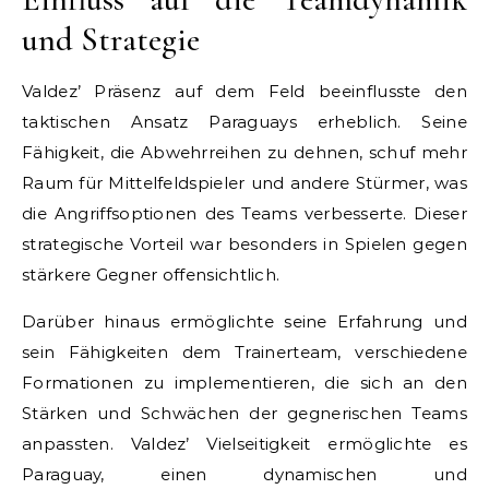
und Strategie
Valdez’ Präsenz auf dem Feld beeinflusste den
taktischen Ansatz Paraguays erheblich. Seine
Fähigkeit, die Abwehrreihen zu dehnen, schuf mehr
Raum für Mittelfeldspieler und andere Stürmer, was
die Angriffsoptionen des Teams verbesserte. Dieser
strategische Vorteil war besonders in Spielen gegen
stärkere Gegner offensichtlich.
Darüber hinaus ermöglichte seine Erfahrung und
sein Fähigkeiten dem Trainerteam, verschiedene
Formationen zu implementieren, die sich an den
Stärken und Schwächen der gegnerischen Teams
anpassten. Valdez’ Vielseitigkeit ermöglichte es
Paraguay, einen dynamischen und