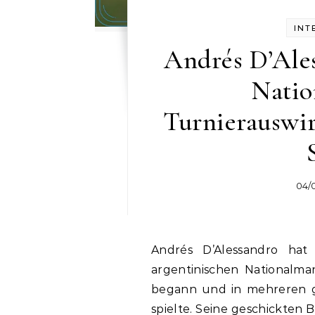
INT
Andrés D’Ales
Natio
Turnierauswir
04/
Andrés D’Alessandro hat eine herausragende Geschichte mit der
argentinischen Nationalma
begann und in mehreren g
spielte. Seine geschickten