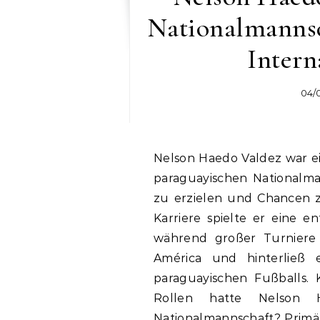
Nationalmannsc
Intern
04/
Nelson Haedo Valdez war ein vielseitiger Stürmer und Flügelspieler der
paraguayischen Nationalman
zu erzielen und Chancen z
Karriere spielte er eine 
während großer Turniere
América und hinterließ 
paraguayischen Fußballs. 
Rollen hatte Nelson 
Nationalmannschaft? Primär