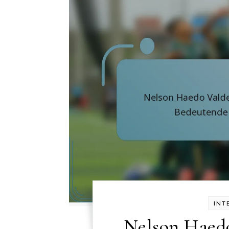
INT
Nelson Haedo