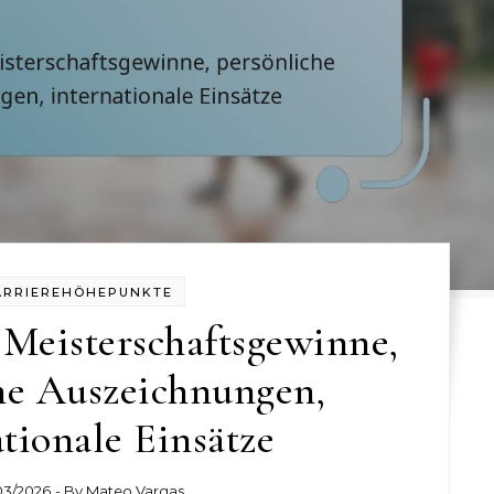
ARRIEREHÖHEPUNKTE
 Meisterschaftsgewinne,
he Auszeichnungen,
ationale Einsätze
03/2026
- By
Mateo Vargas