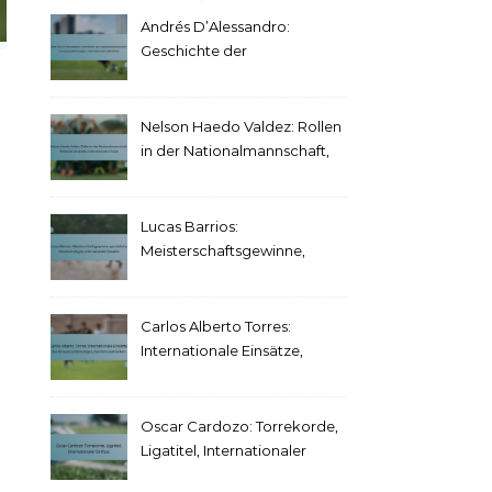
Andrés D’Alessandro:
Geschichte der
Nationalmannschaft,
Turnierauswirkungen,
Internationale Statistiken
Nelson Haedo Valdez: Rollen
in der Nationalmannschaft,
Bedeutende Spiele,
Internationale Erfolge
Lucas Barrios:
Meisterschaftsgewinne,
persönliche
Auszeichnungen,
internationale Einsätze
Carlos Alberto Torres:
Internationale Einsätze,
Vereinsauszeichnungen,
Karrierestatistiken
Oscar Cardozo: Torrekorde,
Ligatitel, Internationaler
Einfluss