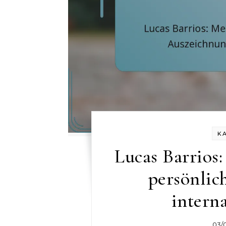
K
Lucas Barrios:
persönlic
intern
03/