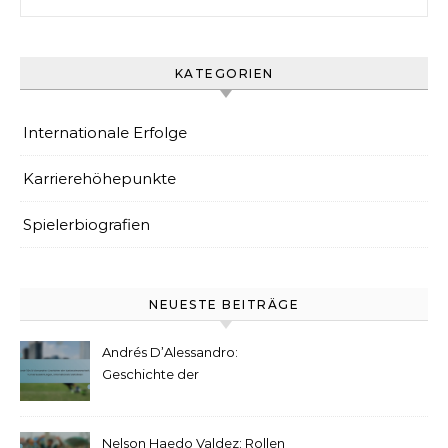
KATEGORIEN
Internationale Erfolge
Karrierehöhepunkte
Spielerbiografien
NEUESTE BEITRÄGE
Andrés D’Alessandro:
Geschichte der
Nationalmannschaft,
Turnierauswirkungen,
Internationale Statistiken
Nelson Haedo Valdez: Rollen