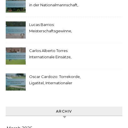
in der Nationalmannschaft,
Bedeutende Spiele,
Internationale Erfolge
Lucas Barrios:
Meisterschaftsgewinne,
persönliche
Auszeichnungen,
internationale Einsätze
Carlos Alberto Torres:
Internationale Einsätze,
Vereinsauszeichnungen,
Karrierestatistiken
Oscar Cardozo: Torrekorde,
Ligatitel, Internationaler
Einfluss
ARCHIV