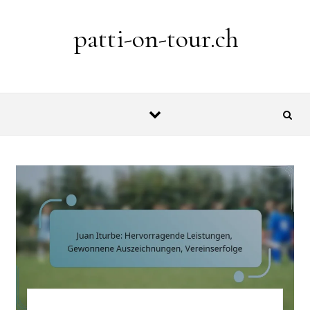
Skip to content
patti-on-tour.ch